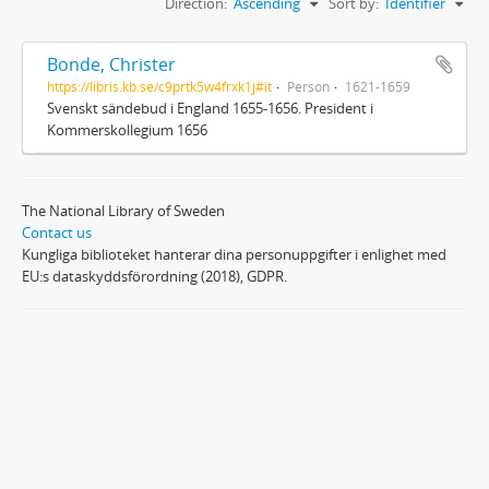
Direction:
Ascending
Sort by:
Identifier
Bonde, Christer
https://libris.kb.se/c9prtk5w4frxk1j#it
Person
1621-1659
Svenskt sändebud i England 1655-1656. President i
Kommerskollegium 1656
The National Library of Sweden
Contact us
Kungliga biblioteket hanterar dina personuppgifter i enlighet med
EU:s dataskyddsförordning (2018), GDPR.