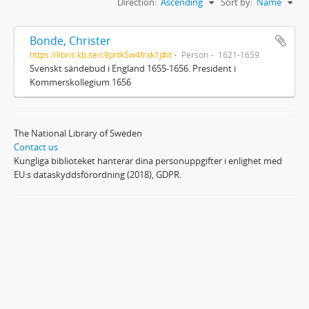
Direction:
Ascending
Sort by:
Name
Bonde, Christer
https://libris.kb.se/c9prtk5w4frxk1j#it
Person
1621-1659
Svenskt sändebud i England 1655-1656. President i
Kommerskollegium 1656
The National Library of Sweden
Contact us
Kungliga biblioteket hanterar dina personuppgifter i enlighet med
EU:s dataskyddsförordning (2018), GDPR.