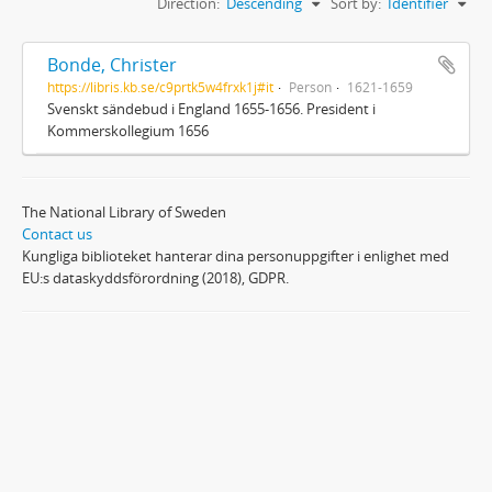
Direction:
Descending
Sort by:
Identifier
Bonde, Christer
https://libris.kb.se/c9prtk5w4frxk1j#it
Person
1621-1659
Svenskt sändebud i England 1655-1656. President i
Kommerskollegium 1656
The National Library of Sweden
Contact us
Kungliga biblioteket hanterar dina personuppgifter i enlighet med
EU:s dataskyddsförordning (2018), GDPR.