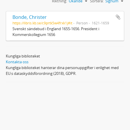
Riktning:
Ökande
Sortera:
Signum
Bonde, Christer
https://libris.kb.se/c9prtk5w4frxk1j#it
Person
1621-1659
Svenskt sändebud i England 1655-1656. President i
Kommerskollegium 1656
Kungliga biblioteket
Kontakta oss
Kungliga biblioteket hanterar dina personuppgifter i enlighet med
EU:s dataskyddsförordning (2018), GDPR.