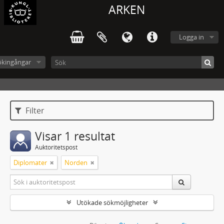
ARKEN
Logga in
ökingångar
Filter
Visar 1 resultat
Auktoritetspost
Diplomater
Norden
Utökade sökmöjligheter