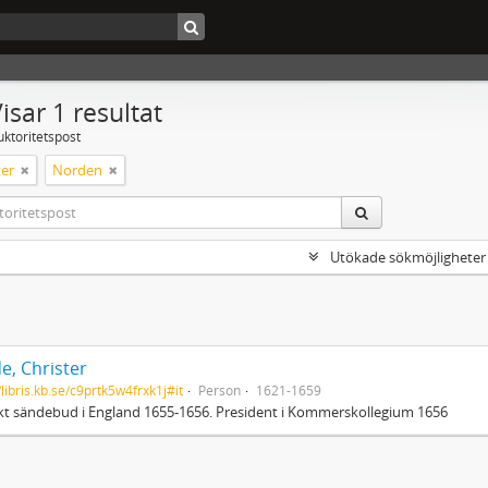
isar 1 resultat
uktoritetspost
er
Norden
Utökade sökmöjligheter
e, Christer
/libris.kb.se/c9prtk5w4frxk1j#it
Person
1621-1659
t sändebud i England 1655-1656. President i Kommerskollegium 1656