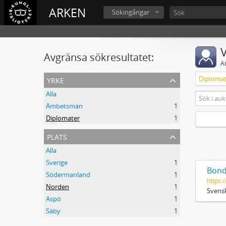
ARKEN
Sökingångar
V
Avgränsa sökresultatet:
A
yrke
Diplomat
Alla
Ämbetsmän
1
Diplomater
1
plats
Alla
Sverige
1
Bond
Södermanland
1
https:/
Norden
1
Svensk
Aspö
1
Säby
1