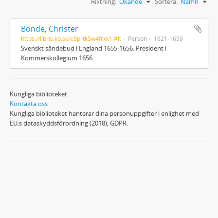
Riktning:
Ökande
Sortera:
Namn
Bonde, Christer
https://libris.kb.se/c9prtk5w4frxk1j#it
Person
1621-1659
Svenskt sändebud i England 1655-1656. President i
Kommerskollegium 1656
Kungliga biblioteket
Kontakta oss
Kungliga biblioteket hanterar dina personuppgifter i enlighet med
EU:s dataskyddsförordning (2018), GDPR.