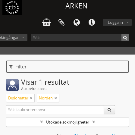
ARKEN
Logga in
ökingångar
Filter
Visar 1 resultat
Auktoritetspost
Diplomater
Norden
Utökade sökmöjligheter