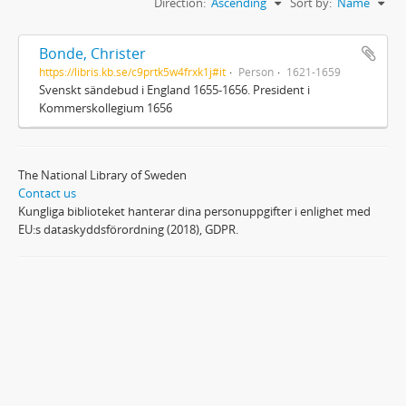
Direction:
Ascending
Sort by:
Name
Bonde, Christer
https://libris.kb.se/c9prtk5w4frxk1j#it
Person
1621-1659
Svenskt sändebud i England 1655-1656. President i
Kommerskollegium 1656
The National Library of Sweden
Contact us
Kungliga biblioteket hanterar dina personuppgifter i enlighet med
EU:s dataskyddsförordning (2018), GDPR.