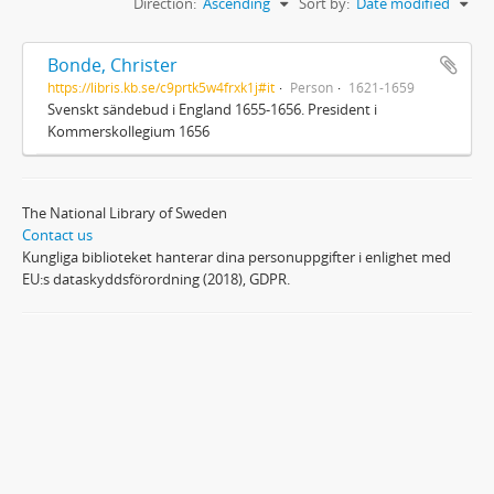
Direction:
Ascending
Sort by:
Date modified
Bonde, Christer
https://libris.kb.se/c9prtk5w4frxk1j#it
Person
1621-1659
Svenskt sändebud i England 1655-1656. President i
Kommerskollegium 1656
The National Library of Sweden
Contact us
Kungliga biblioteket hanterar dina personuppgifter i enlighet med
EU:s dataskyddsförordning (2018), GDPR.