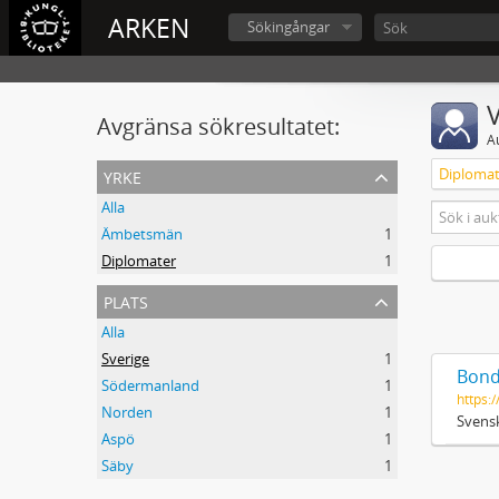
ARKEN
Sökingångar
V
Avgränsa sökresultatet:
A
yrke
Diplomat
Alla
Ämbetsmän
1
Diplomater
1
plats
Alla
Sverige
1
Bond
Södermanland
1
https:/
Norden
1
Svensk
Aspö
1
Säby
1