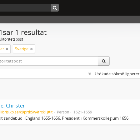
isar 1 resultat
uktoritetspost
er
Sverige
Utökade sökmöjligheter
e, Christer
/libris.kb.se/c9prtk5w4frxk1j#it
Person
1621-1659
t sändebud i England 1655-1656. President i Kommerskollegium 1656