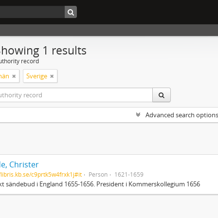
Showing 1 results
uthority record
män
Sverige
Advanced search option
e, Christer
/libris.kb.se/c9prtk5w4frxk1j#it
Person
1621-1659
t sändebud i England 1655-1656. President i Kommerskollegium 1656