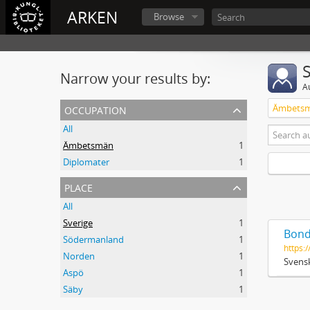
ARKEN
Browse
Narrow your results by:
A
occupation
Ämbets
All
Ämbetsmän
1
Diplomater
1
place
All
Sverige
1
Bond
Södermanland
1
https:/
Norden
1
Svensk
Aspö
1
Säby
1