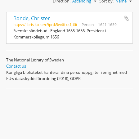
Direction:
Ascending
Sort by:
Name
Bonde, Christer
https://libris.kb.se/c9prtk5w4frxk1j#it
Person
1621-1659
Svenskt sändebud i England 1655-1656. President i
Kommerskollegium 1656
The National Library of Sweden
Contact us
Kungliga biblioteket hanterar dina personuppgifter i enlighet med
EU:s dataskyddsförordning (2018), GDPR.