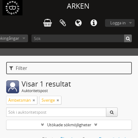
ARKEN
Logga in
ökingångar
Filter
Visar 1 resultat
Auktoritetspost
Ämbetsmän
Sverige
Utökade sökmöjligheter