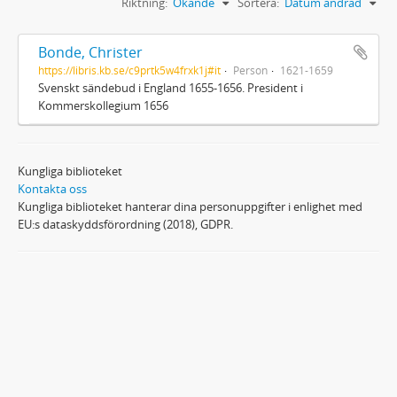
Riktning:
Ökande
Sortera:
Datum ändrad
Bonde, Christer
https://libris.kb.se/c9prtk5w4frxk1j#it
Person
1621-1659
Svenskt sändebud i England 1655-1656. President i
Kommerskollegium 1656
Kungliga biblioteket
Kontakta oss
Kungliga biblioteket hanterar dina personuppgifter i enlighet med
EU:s dataskyddsförordning (2018), GDPR.