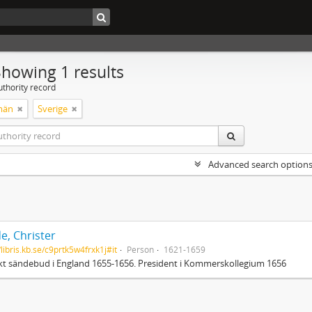
Showing 1 results
uthority record
män
Sverige
Advanced search option
e, Christer
/libris.kb.se/c9prtk5w4frxk1j#it
Person
1621-1659
t sändebud i England 1655-1656. President i Kommerskollegium 1656