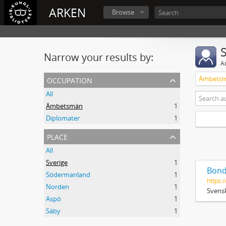
ARKEN
Browse
Narrow your results by:
A
occupation
Ämbets
All
Ämbetsmän
1
Diplomater
1
place
All
Sverige
1
Bond
Södermanland
1
https:/
Norden
1
Svensk
Aspö
1
Säby
1