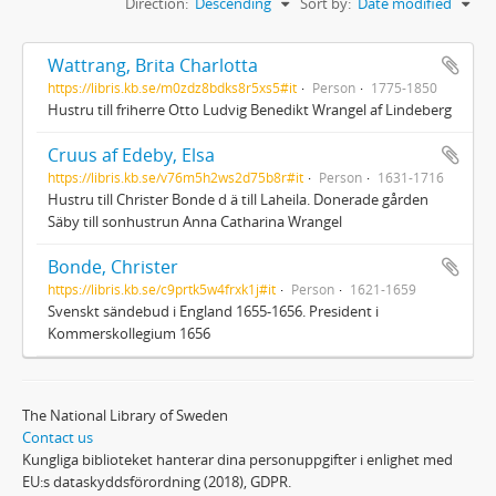
Direction:
Descending
Sort by:
Date modified
Wattrang, Brita Charlotta
https://libris.kb.se/m0zdz8bdks8r5xs5#it
Person
1775-1850
Hustru till friherre Otto Ludvig Benedikt Wrangel af Lindeberg
Cruus af Edeby, Elsa
https://libris.kb.se/v76m5h2ws2d75b8r#it
Person
1631-1716
Hustru till Christer Bonde d ä till Laheila. Donerade gården
Säby till sonhustrun Anna Catharina Wrangel
Bonde, Christer
https://libris.kb.se/c9prtk5w4frxk1j#it
Person
1621-1659
Svenskt sändebud i England 1655-1656. President i
Kommerskollegium 1656
The National Library of Sweden
Contact us
Kungliga biblioteket hanterar dina personuppgifter i enlighet med
EU:s dataskyddsförordning (2018), GDPR.