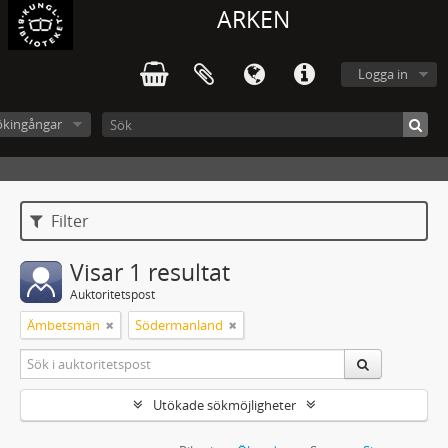
ARKEN
Logga in
ökingångar
Filter
Visar 1 resultat
Auktoritetspost
Ämbetsmän
Södermanland
Utökade sökmöjligheter