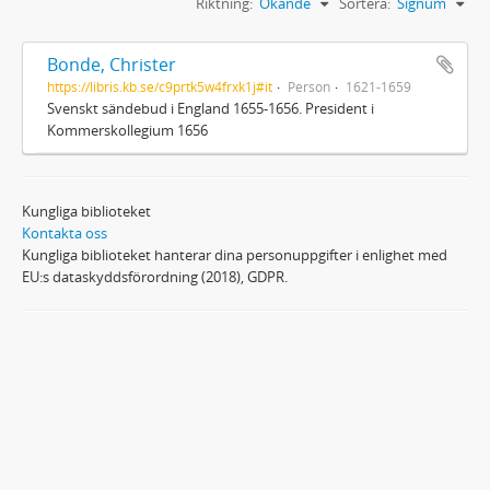
Riktning:
Ökande
Sortera:
Signum
Bonde, Christer
https://libris.kb.se/c9prtk5w4frxk1j#it
Person
1621-1659
Svenskt sändebud i England 1655-1656. President i
Kommerskollegium 1656
Kungliga biblioteket
Kontakta oss
Kungliga biblioteket hanterar dina personuppgifter i enlighet med
EU:s dataskyddsförordning (2018), GDPR.