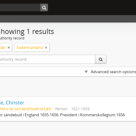
Showing 1 results
uthority record
män
Södermanland
Advanced search option
e, Christer
/libris.kb.se/c9prtk5w4frxk1j#it
Person
1621-1659
t sändebud i England 1655-1656. President i Kommerskollegium 1656