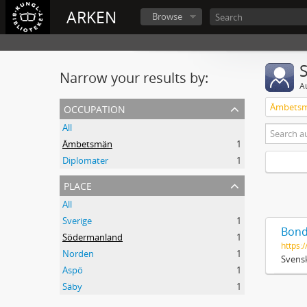
ARKEN
Browse
Narrow your results by:
A
occupation
Ämbets
All
Ämbetsmän
1
Diplomater
1
place
All
Sverige
1
Bond
Södermanland
1
https:/
Norden
1
Svensk
Aspö
1
Säby
1