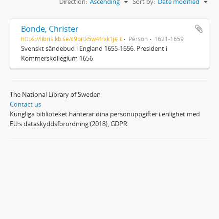
Direction:
Ascending
Sort by:
Date modified
Bonde, Christer
https://libris.kb.se/c9prtk5w4frxk1j#it
Person
1621-1659
Svenskt sändebud i England 1655-1656. President i
Kommerskollegium 1656
The National Library of Sweden
Contact us
Kungliga biblioteket hanterar dina personuppgifter i enlighet med
EU:s dataskyddsförordning (2018), GDPR.