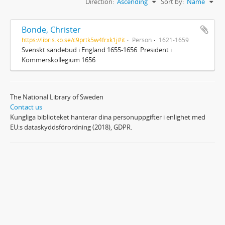
Direction:
Ascending
Sort by:
Name
Bonde, Christer
https://libris.kb.se/c9prtk5w4frxk1j#it
Person
1621-1659
Svenskt sändebud i England 1655-1656. President i
Kommerskollegium 1656
The National Library of Sweden
Contact us
Kungliga biblioteket hanterar dina personuppgifter i enlighet med
EU:s dataskyddsförordning (2018), GDPR.