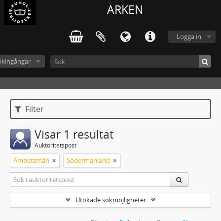
ARKEN
Logga in
ökingångar
Filter
Visar 1 resultat
Auktoritetspost
Ämbetsmän
Södermanland
Utökade sökmöjligheter