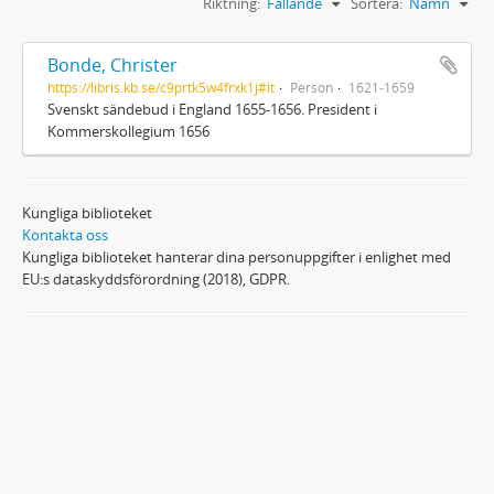
Riktning:
Fallande
Sortera:
Namn
Bonde, Christer
https://libris.kb.se/c9prtk5w4frxk1j#it
Person
1621-1659
Svenskt sändebud i England 1655-1656. President i
Kommerskollegium 1656
Kungliga biblioteket
Kontakta oss
Kungliga biblioteket hanterar dina personuppgifter i enlighet med
EU:s dataskyddsförordning (2018), GDPR.