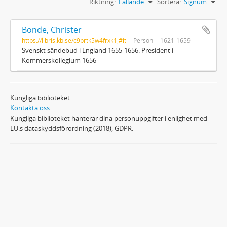
Riktning:
Fallande
Sortera:
Signum
Bonde, Christer
https://libris.kb.se/c9prtk5w4frxk1j#it
Person
1621-1659
Svenskt sändebud i England 1655-1656. President i
Kommerskollegium 1656
Kungliga biblioteket
Kontakta oss
Kungliga biblioteket hanterar dina personuppgifter i enlighet med
EU:s dataskyddsförordning (2018), GDPR.