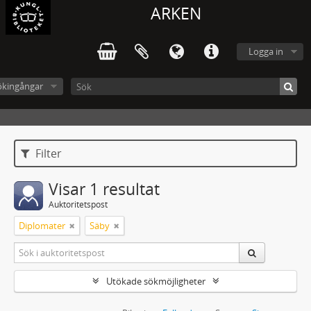
ARKEN
Logga in
ökingångar
Filter
Visar 1 resultat
Auktoritetspost
Diplomater
Säby
Utökade sökmöjligheter