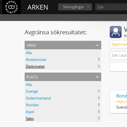
ARKEN
Sökingångar
V
Avgränsa sökresultatet:
A
yrke
Diplomat
Alla
Ämbetsmän
1
Diplomater
1
plats
Alla
Sverige
1
Bond
Södermanland
1
https:/
Norden
1
Svensk
Aspö
1
Säby
1