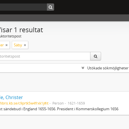
isar 1 resultat
uktoritetspost
er
Säby
Utökade sökmöjligheter
e, Christer
/libris.kb.se/c9prtk5w4frxk1j#it
Person
1621-1659
t sändebud i England 1655-1656. President i Kommerskollegium 1656