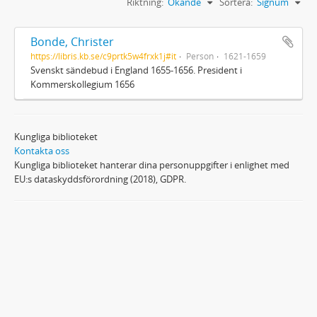
Riktning:
Ökande
Sortera:
Signum
Bonde, Christer
https://libris.kb.se/c9prtk5w4frxk1j#it
Person
1621-1659
Svenskt sändebud i England 1655-1656. President i
Kommerskollegium 1656
Kungliga biblioteket
Kontakta oss
Kungliga biblioteket hanterar dina personuppgifter i enlighet med
EU:s dataskyddsförordning (2018), GDPR.