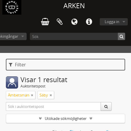
ARKEN
Logga in
ökingångar
Filter
Visar 1 resultat
Auktoritetspost
Ämbetsmän
Säby
Utökade sökmöjligheter