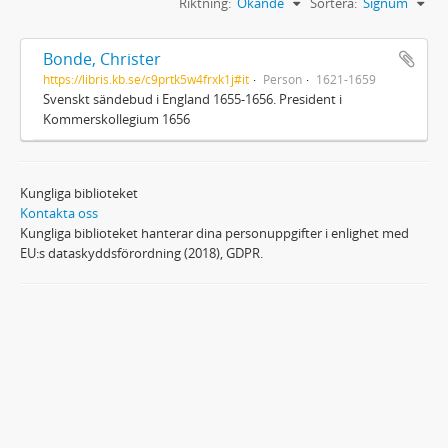
Riktning:
Ökande
Sortera:
Signum
Bonde, Christer
https://libris.kb.se/c9prtk5w4frxk1j#it
Person
1621-1659
Svenskt sändebud i England 1655-1656. President i
Kommerskollegium 1656
Kungliga biblioteket
Kontakta oss
Kungliga biblioteket hanterar dina personuppgifter i enlighet med
EU:s dataskyddsförordning (2018), GDPR.