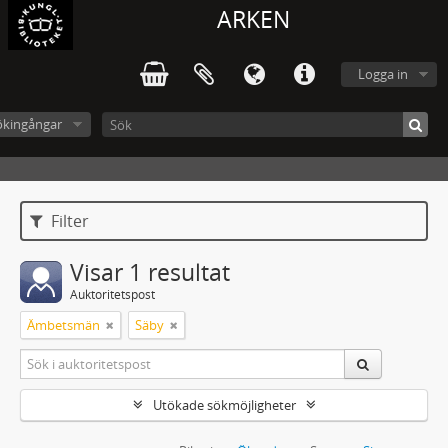
ARKEN
Logga in
ökingångar
Filter
Visar 1 resultat
Auktoritetspost
Ämbetsmän
Säby
Utökade sökmöjligheter