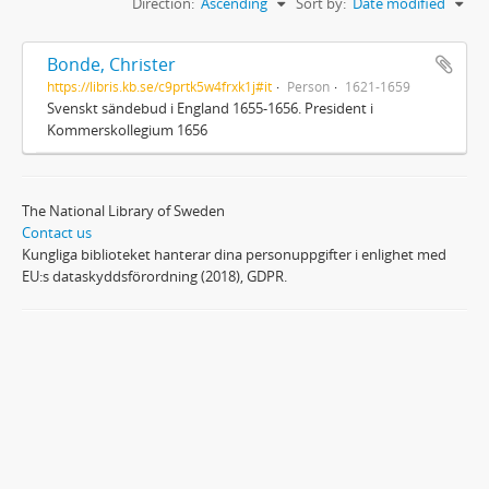
Direction:
Ascending
Sort by:
Date modified
Bonde, Christer
https://libris.kb.se/c9prtk5w4frxk1j#it
Person
1621-1659
Svenskt sändebud i England 1655-1656. President i
Kommerskollegium 1656
The National Library of Sweden
Contact us
Kungliga biblioteket hanterar dina personuppgifter i enlighet med
EU:s dataskyddsförordning (2018), GDPR.