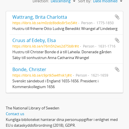
Direction:
Descending
Sort by:
Date modified
Wattrang, Brita Charlotta
https://libris.kb.se/m0zdz8bdks8r5xs5#it
Person
1775-1850
Hustru till friherre Otto Ludvig Benedikt Wrangel af Lindeberg
Cruus af Edeby, Elsa
https://libris.kb.se/v76m5h2ws2d75b8r#it
Person
1631-1716
Hustru till Christer Bonde d ä till Laheila. Donerade gården
Säby till sonhustrun Anna Catharina Wrangel
Bonde, Christer
https://libris.kb.se/c9prtk5w4frxk1j#it
Person
1621-1659
Svenskt sändebud i England 1655-1656. President i
Kommerskollegium 1656
The National Library of Sweden
Contact us
Kungliga biblioteket hanterar dina personuppgifter i enlighet med
EU:s dataskyddsförordning (2018), GDPR.