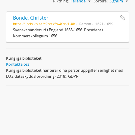
Riktning:
Fallande
Sortera:
Signum
Bonde, Christer
https://libris.kb.se/c9prtk5w4frxk1j#it
Person
1621-1659
Svenskt sändebud i England 1655-1656. President i
Kommerskollegium 1656
Kungliga biblioteket
Kontakta oss
Kungliga biblioteket hanterar dina personuppgifter i enlighet med
EU:s dataskyddsförordning (2018), GDPR.