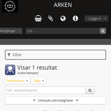
ARKEN
Logga in
ökingångar
Filter
Visar 1 resultat
Auktoritetspost
Ämbetsmän
Säby
Utökade sökmöjligheter