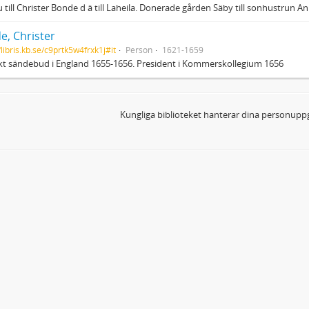
 till Christer Bonde d ä till Laheila. Donerade gården Säby till sonhustrun 
e, Christer
/libris.kb.se/c9prtk5w4frxk1j#it
Person
1621-1659
t sändebud i England 1655-1656. President i Kommerskollegium 1656
Kungliga biblioteket hanterar dina personuppg