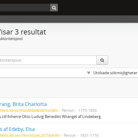
isar 3 resultat
uktoritetspost
Utökade sökmöjligheter
ang, Brita Charlotta
//libris.kb.se/m0zdz8bdks8r5xs5#it
Person
1775-1850
 till friherre Otto Ludvig Benedikt Wrangel af Lindeberg
 af Edeby, Elsa
//libris.kb.se/v76m5h2ws2d75b8r#it
Person
1631-1716