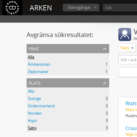
ARKEN
Sökingångar
V
Avgränsa sökresultatet:
A
yrke
Säby
Alla
Ämbetsmän
1
Diplomater
1
plats
Alla
Sverige
3
Wattr
Södermanland
3
https:
Norden
3
Hustru
Aspö
3
Cruus
Säby
3
https: