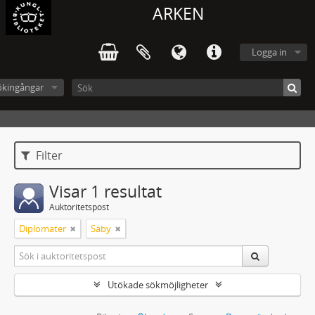
ARKEN
Logga in
ökingångar
Filter
Visar 1 resultat
Auktoritetspost
Diplomater
Säby
Utökade sökmöjligheter