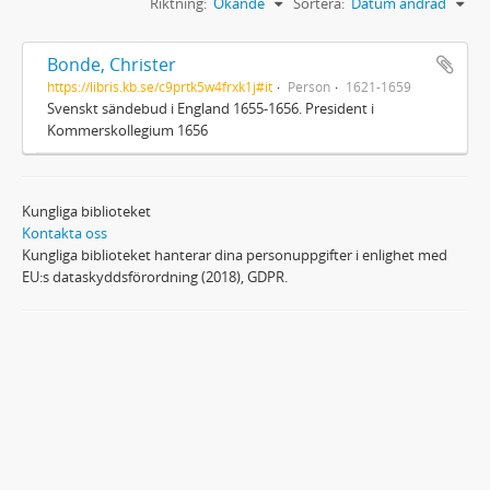
Riktning:
Ökande
Sortera:
Datum ändrad
Bonde, Christer
https://libris.kb.se/c9prtk5w4frxk1j#it
Person
1621-1659
Svenskt sändebud i England 1655-1656. President i
Kommerskollegium 1656
Kungliga biblioteket
Kontakta oss
Kungliga biblioteket hanterar dina personuppgifter i enlighet med
EU:s dataskyddsförordning (2018), GDPR.