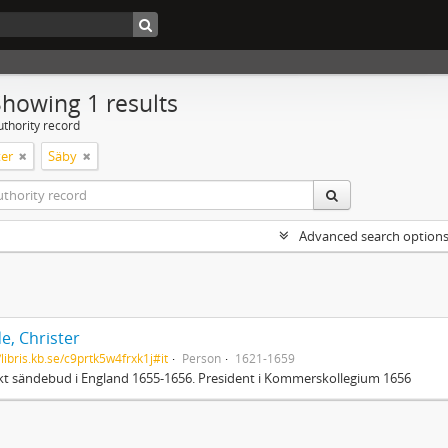
Showing 1 results
uthority record
er
Säby
Advanced search option
e, Christer
/libris.kb.se/c9prtk5w4frxk1j#it
Person
1621-1659
t sändebud i England 1655-1656. President i Kommerskollegium 1656