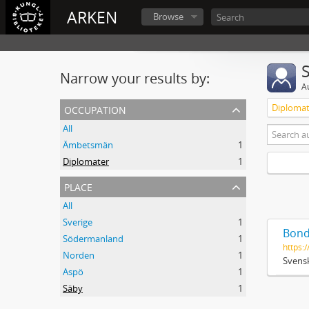
ARKEN
Browse
Narrow your results by:
A
occupation
Diplomat
All
Ämbetsmän
1
Diplomater
1
place
All
Sverige
1
Bond
Södermanland
1
https:/
Norden
1
Svensk
Aspö
1
Säby
1