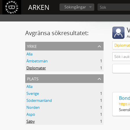
ARKEN
Sökingångar
V
Avgränsa sökresultatet:
A
yrke
Diplomat
Alla
Ämbetsmän
1
Diplomater
1
plats
Alla
Sverige
1
Bond
Södermanland
1
https:/
Norden
1
Svensk
Aspö
1
Säby
1