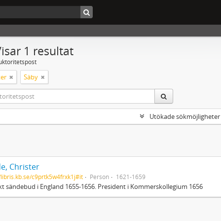
isar 1 resultat
uktoritetspost
er
Säby
Utökade sökmöjligheter
e, Christer
/libris.kb.se/c9prtk5w4frxk1j#it
Person
1621-1659
t sändebud i England 1655-1656. President i Kommerskollegium 1656