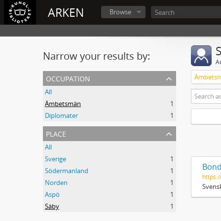
ARKEN
Browse
Narrow your results by:
A
occupation
Ämbets
All
Ämbetsmän
1
Diplomater
1
place
All
Sverige
1
Bond
Södermanland
1
https:/
Norden
1
Svensk
Aspö
1
Säby
1