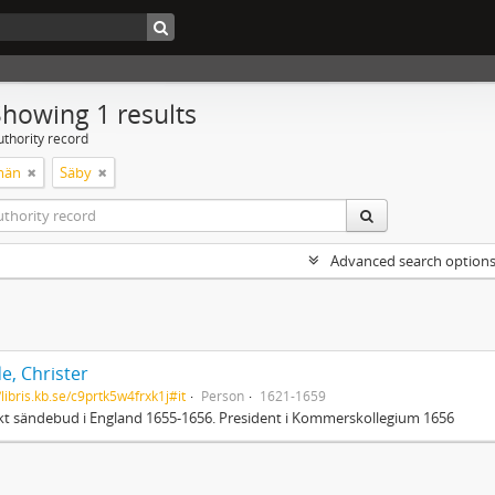
Showing 1 results
uthority record
män
Säby
Advanced search option
e, Christer
/libris.kb.se/c9prtk5w4frxk1j#it
Person
1621-1659
t sändebud i England 1655-1656. President i Kommerskollegium 1656