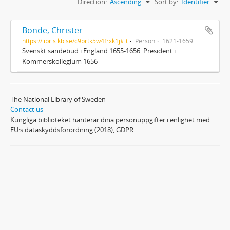
Direction:
Ascending
Sort by:
Identifier
Bonde, Christer
https://libris.kb.se/c9prtk5w4frxk1j#it
Person
1621-1659
Svenskt sändebud i England 1655-1656. President i
Kommerskollegium 1656
The National Library of Sweden
Contact us
Kungliga biblioteket hanterar dina personuppgifter i enlighet med
EU:s dataskyddsförordning (2018), GDPR.