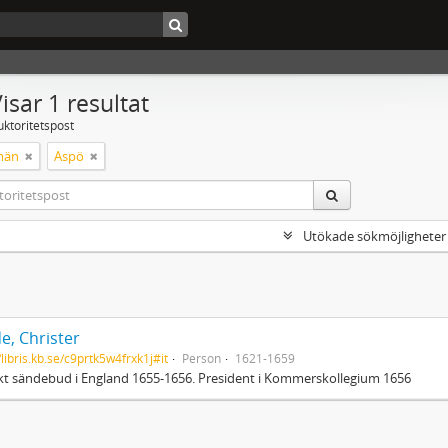
isar 1 resultat
uktoritetspost
män
Aspö
Utökade sökmöjligheter
e, Christer
/libris.kb.se/c9prtk5w4frxk1j#it
Person
1621-1659
t sändebud i England 1655-1656. President i Kommerskollegium 1656