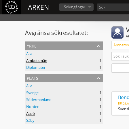
ARKEN
Sökingångar
V
Avgränsa sökresultatet:
A
yrke
Ämbets
Alla
Ämbetsmän
1
Diplomater
1
plats
Alla
Sverige
1
Bond
Södermanland
1
https:/
Norden
1
Svensk
Aspö
1
Säby
1