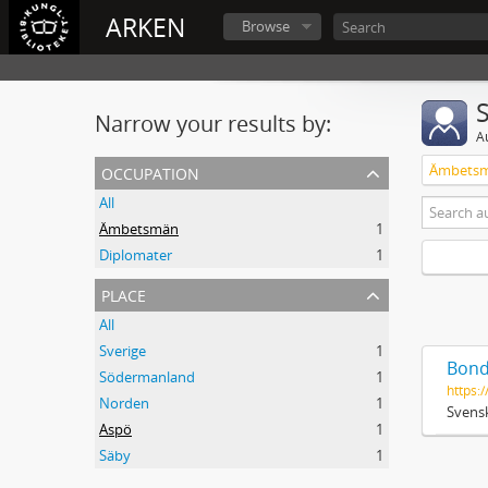
ARKEN
Browse
Narrow your results by:
A
occupation
Ämbets
All
Ämbetsmän
1
Diplomater
1
place
All
Sverige
1
Bond
Södermanland
1
https:/
Norden
1
Svensk
Aspö
1
Säby
1