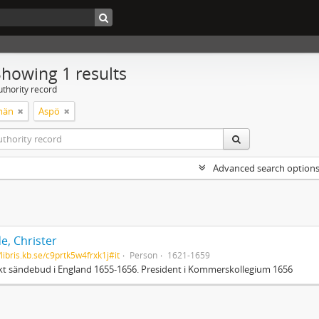
Showing 1 results
uthority record
män
Aspö
Advanced search option
e, Christer
/libris.kb.se/c9prtk5w4frxk1j#it
Person
1621-1659
t sändebud i England 1655-1656. President i Kommerskollegium 1656