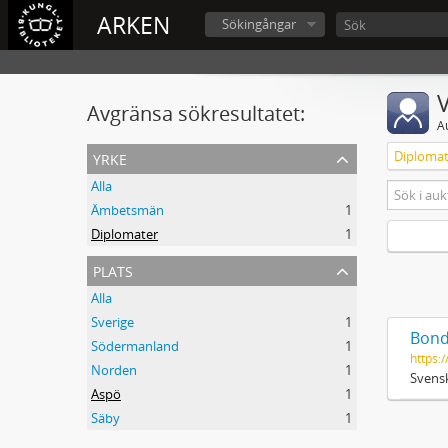
ARKEN
Sökingångar
V
Avgränsa sökresultatet:
A
yrke
Diplomat
Alla
Ämbetsmän
1
Diplomater
1
plats
Alla
Sverige
1
Bond
Södermanland
1
https:/
Norden
1
Svensk
Aspö
1
Säby
1