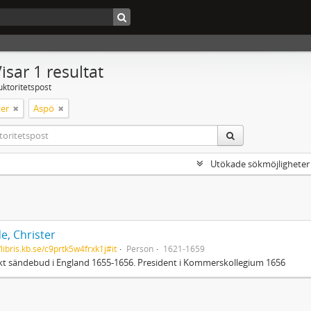
isar 1 resultat
uktoritetspost
er
Aspö
Utökade sökmöjligheter
e, Christer
/libris.kb.se/c9prtk5w4frxk1j#it
Person
1621-1659
t sändebud i England 1655-1656. President i Kommerskollegium 1656