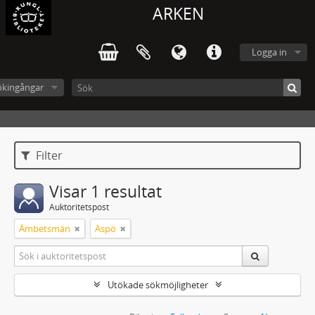
ARKEN
Logga in
ökingångar
Filter
Visar 1 resultat
Auktoritetspost
Ämbetsmän
Aspö
Utökade sökmöjligheter