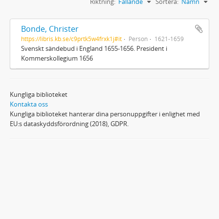
Riktning:
Fallande
Sortera:
Namn
Bonde, Christer
https://libris.kb.se/c9prtk5w4frxk1j#it
Person
1621-1659
Svenskt sändebud i England 1655-1656. President i
Kommerskollegium 1656
Kungliga biblioteket
Kontakta oss
Kungliga biblioteket hanterar dina personuppgifter i enlighet med
EU:s dataskyddsförordning (2018), GDPR.