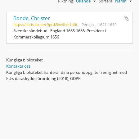
Riktning:
Ökande
Sortera:
Namn
Bonde, Christer
https://libris.kb.se/c9prtk5w4frxk1j#it
Person
1621-1659
Svenskt sändebud i England 1655-1656. President i
Kommerskollegium 1656
Kungliga biblioteket
Kontakta oss
Kungliga biblioteket hanterar dina personuppgifter i enlighet med
EU:s dataskyddsförordning (2018), GDPR.