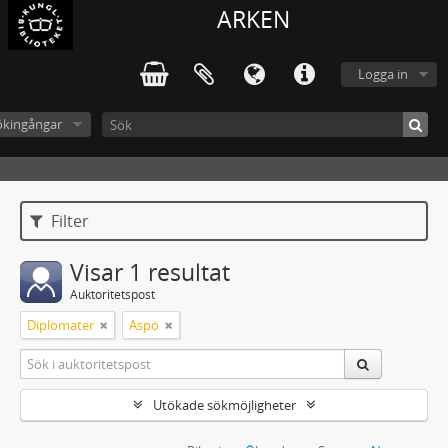
ARKEN
Logga in
ökingångar
Filter
Visar 1 resultat
Auktoritetspost
Diplomater
Aspö
Utökade sökmöjligheter