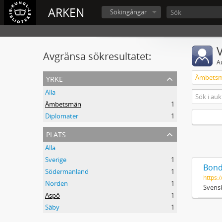
ARKEN
Sökingångar
V
Avgränsa sökresultatet:
A
yrke
Ämbets
Alla
Ämbetsmän
1
Diplomater
1
plats
Alla
Sverige
1
Bond
Södermanland
1
https:/
Norden
1
Svensk
Aspö
1
Säby
1