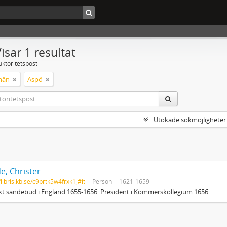
isar 1 resultat
uktoritetspost
män
Aspö
Utökade sökmöjligheter
e, Christer
/libris.kb.se/c9prtk5w4frxk1j#it
Person
1621-1659
t sändebud i England 1655-1656. President i Kommerskollegium 1656