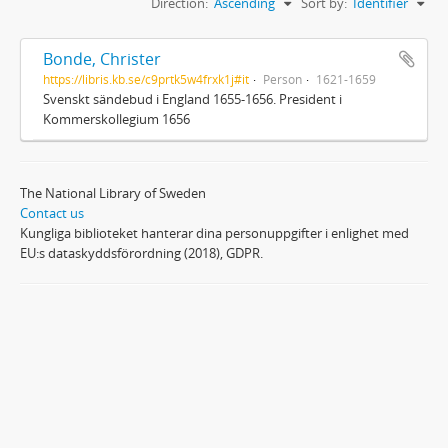
Direction:
Ascending
Sort by:
Identifier
Bonde, Christer
https://libris.kb.se/c9prtk5w4frxk1j#it
Person
1621-1659
Svenskt sändebud i England 1655-1656. President i
Kommerskollegium 1656
The National Library of Sweden
Contact us
Kungliga biblioteket hanterar dina personuppgifter i enlighet med
EU:s dataskyddsförordning (2018), GDPR.