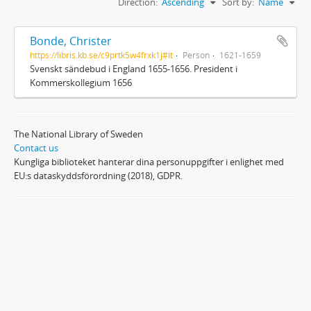
Direction:
Ascending
Sort by:
Name
Bonde, Christer
https://libris.kb.se/c9prtk5w4frxk1j#it
Person
1621-1659
Svenskt sändebud i England 1655-1656. President i
Kommerskollegium 1656
The National Library of Sweden
Contact us
Kungliga biblioteket hanterar dina personuppgifter i enlighet med
EU:s dataskyddsförordning (2018), GDPR.