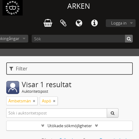
ARKEN
Logga in
ökingångar
Filter
Visar 1 resultat
Auktoritetspost
Ämbetsmän
Aspö
Utökade sökmöjligheter