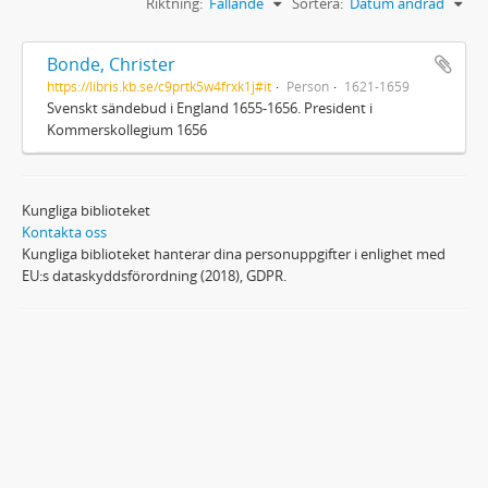
Riktning:
Fallande
Sortera:
Datum ändrad
Bonde, Christer
https://libris.kb.se/c9prtk5w4frxk1j#it
Person
1621-1659
Svenskt sändebud i England 1655-1656. President i
Kommerskollegium 1656
Kungliga biblioteket
Kontakta oss
Kungliga biblioteket hanterar dina personuppgifter i enlighet med
EU:s dataskyddsförordning (2018), GDPR.