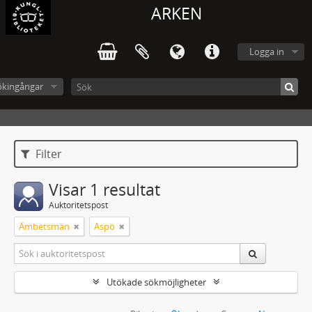
ARKEN
Logga in
ökingångar
Filter
Visar 1 resultat
Auktoritetspost
Ämbetsmän
Aspö
Utökade sökmöjligheter