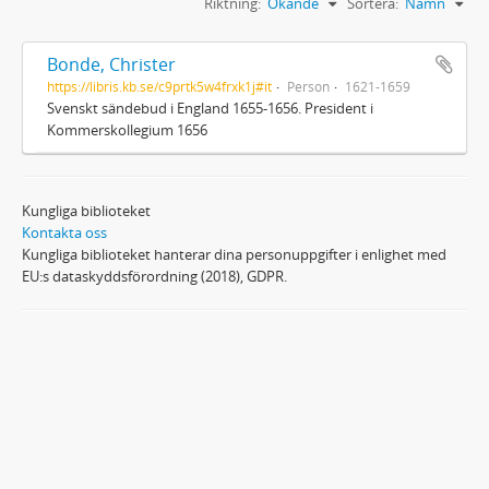
Riktning:
Ökande
Sortera:
Namn
Bonde, Christer
https://libris.kb.se/c9prtk5w4frxk1j#it
Person
1621-1659
Svenskt sändebud i England 1655-1656. President i
Kommerskollegium 1656
Kungliga biblioteket
Kontakta oss
Kungliga biblioteket hanterar dina personuppgifter i enlighet med
EU:s dataskyddsförordning (2018), GDPR.