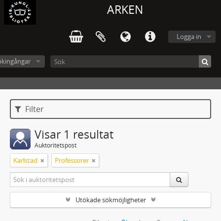
ARKEN
Logga in
ökingångar
Filter
Visar 1 resultat
Auktoritetspost
Karlstad
Professorer
Utökade sökmöjligheter