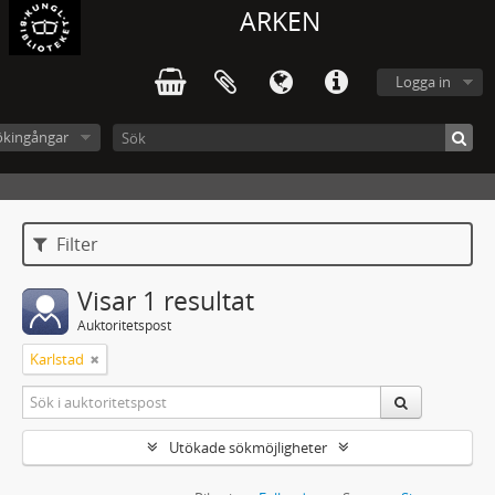
ARKEN
Logga in
ökingångar
Filter
Visar 1 resultat
Auktoritetspost
Karlstad
Utökade sökmöjligheter