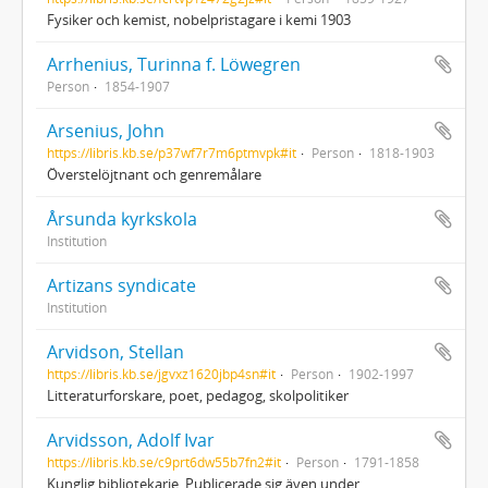
Fysiker och kemist, nobelpristagare i kemi 1903
Arrhenius, Turinna f. Löwegren
Person
1854-1907
Arsenius, John
https://libris.kb.se/p37wf7r7m6ptmvpk#it
Person
1818-1903
Överstelöjtnant och genremålare
Årsunda kyrkskola
Institution
Artizans syndicate
Institution
Arvidson, Stellan
https://libris.kb.se/jgvxz1620jbp4sn#it
Person
1902-1997
Litteraturforskare, poet, pedagog, skolpolitiker
Arvidsson, Adolf Ivar
https://libris.kb.se/c9prt6dw55b7fn2#it
Person
1791-1858
Kunglig bibliotekarie. Publicerade sig även under