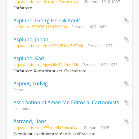
https://libris.kb.se/fcrttgmz3hsmw1c#it
Person
1918-1997
Författare
Asplund, Georg Henrik Adolf
ediffah:kb:587676:1189788900
Person
1807-1863
Asplund, Johan
https://libris.kb.se/mkz290p53qw7v79#it
Person
1937-
Asplund, Karl
https://libris.kb.se/jgvx06v22bfmtsf#it
Person
1890-1978
Författare. Konsthistoriker. Översättare
Aspner, Ludvig
Person
Association of American Editorial Cartoonists
Institution
Åstrand, Hans
https://libris.kb.se/75kmnfkr3thds0x#it
Person
1925-
Svensk musikadministratör och skriftställare