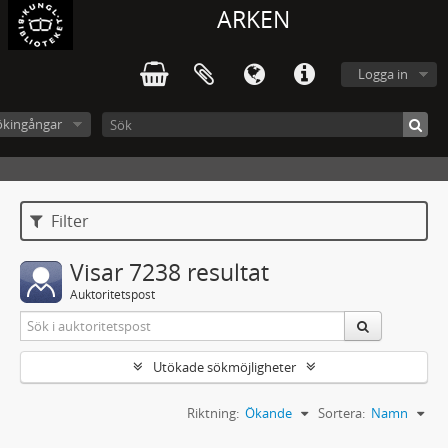
ARKEN
Logga in
ökingångar
Filter
Visar 7238 resultat
Auktoritetspost
Utökade sökmöjligheter
Riktning:
Ökande
Sortera:
Namn