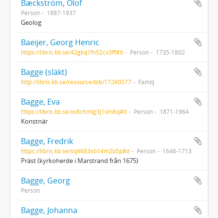
Bæckström, Olof
Person
1887-1937
Geolog
Baeijer, Georg Henric
https://libris.kb.se/42gkq1fn52cv3ff#it
Person
1735-1802
Bagge (släkt)
http://libris.kb.se/resource/bib/17260577
Familj
Bagge, Eva
https://libris.kb.se/xv8chmlg3j1xm6q#it
Person
1871-1964
Konstnär
Bagge, Fredrik
https://libris.kb.se/sq4683sb14m2b5p#it
Person
1646-1713
Präst (kyrkoherde i Marstrand från 1675)
Bagge, Georg
Person
Bagge, Johanna