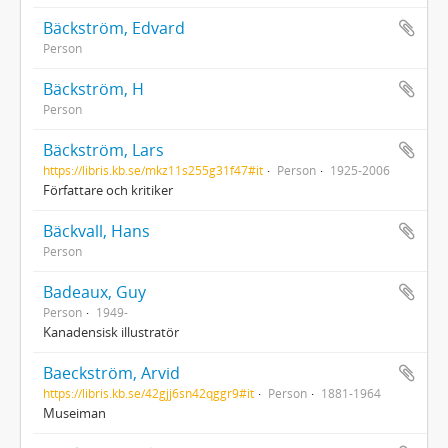
Bäckström, Edvard
Person
Bäckström, H
Person
Bäckström, Lars
https://libris.kb.se/mkz11s255g31f47#it
Person
1925-2006
Författare och kritiker
Bäckvall, Hans
Person
Badeaux, Guy
Person
1949-
Kanadensisk illustratör
Baeckström, Arvid
https://libris.kb.se/42gjj6sn42qggr9#it
Person
1881-1964
Museiman