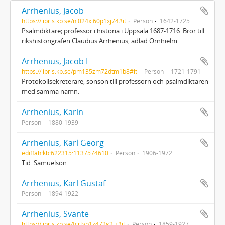
Arrhenius, Jacob
https://libris.kb.se/nl024xl60p1xj74#it
Person
1642-1725
Psalmdiktare; professor i historia i Uppsala 1687-1716. Bror till
rikshistorigrafen Claudius Arrhenius, adlad Örnhielm.
Arrhenius, Jacob L
https://libris.kb.se/pm135zm72dtm1b8#it
Person
1721-1791
Protokollsekreterare; sonson till professorn och psalmdiktaren
med samma namn.
Arrhenius, Karin
Person
1880-1939
Arrhenius, Karl Georg
ediffah:kb:622315:1137574610
Person
1906-1972
Tid. Samuelson
Arrhenius, Karl Gustaf
Person
1894-1922
Arrhenius, Svante
https://libris.kb.se/fcrtvp1z472g2jz#it
Person
1859-1927