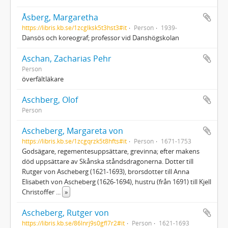
Åsberg, Margaretha
https://libris.kb.se/1zcglksk5t3hst3#it
Person
1939-
Dansös och koreograf; professor vid Danshögskolan
Aschan, Zacharias Pehr
Person
överfältläkare
Aschberg, Olof
Person
Ascheberg, Margareta von
https://libris.kb.se/1zcgqrzk5t8hfts#it
Person
1671-1753
Godsägare, regementesuppsättare, grevinna; efter makens
död uppsättare av Skånska ståndsdragonerna. Dotter till
Rutger von Ascheberg (1621-1693), brorsdotter till Anna
Elisabeth von Ascheberg (1626-1694), hustru (från 1691) till Kjell
Christoffer
...
»
Ascheberg, Rutger von
https://libris.kb.se/86lnrj9s0gfl7r2#it
Person
1621-1693