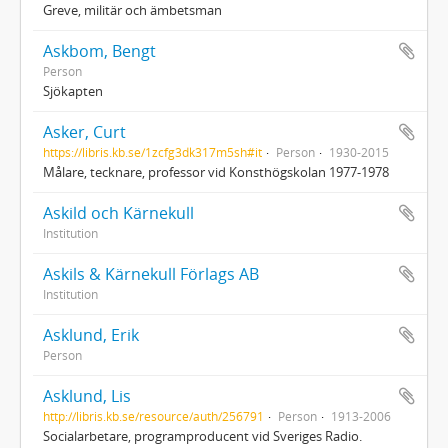
Greve, militär och ämbetsman
Askbom, Bengt
Person
Sjökapten
Asker, Curt
https://libris.kb.se/1zcfg3dk317m5sh#it
Person
1930-2015
Målare, tecknare, professor vid Konsthögskolan 1977-1978
Askild och Kärnekull
Institution
Askils & Kärnekull Förlags AB
Institution
Asklund, Erik
Person
Asklund, Lis
http://libris.kb.se/resource/auth/256791
Person
1913-2006
Socialarbetare, programproducent vid Sveriges Radio.