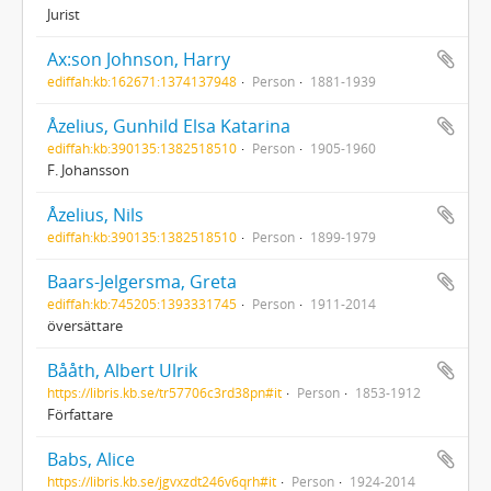
Jurist
Ax:son Johnson, Harry
ediffah:kb:162671:1374137948
Person
1881-1939
Åzelius, Gunhild Elsa Katarina
ediffah:kb:390135:1382518510
Person
1905-1960
F. Johansson
Åzelius, Nils
ediffah:kb:390135:1382518510
Person
1899-1979
Baars-Jelgersma, Greta
ediffah:kb:745205:1393331745
Person
1911-2014
översättare
Bååth, Albert Ulrik
https://libris.kb.se/tr57706c3rd38pn#it
Person
1853-1912
Författare
Babs, Alice
https://libris.kb.se/jgvxzdt246v6qrh#it
Person
1924-2014