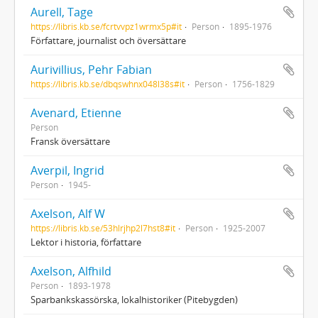
Aurell, Tage
https://libris.kb.se/fcrtvvpz1wrmx5p#it
Person
1895-1976
Författare, journalist och översättare
Aurivillius, Pehr Fabian
https://libris.kb.se/dbqswhnx048l38s#it
Person
1756-1829
Avenard, Etienne
Person
Fransk översättare
Averpil, Ingrid
Person
1945-
Axelson, Alf W
https://libris.kb.se/53hlrjhp2l7hst8#it
Person
1925-2007
Lektor i historia, författare
Axelson, Alfhild
Person
1893-1978
Sparbankskassörska, lokalhistoriker (Pitebygden)