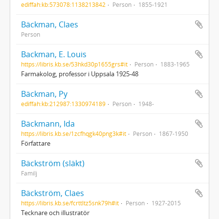
ediffah:kb:573078:1138213842
Person
1855-1921
Bäckman, Claes
Person
Backman, E. Louis
https://libris.kb.se/53hkd30p1655grs#it
Person
1883-1965
Farmakolog, professor i Uppsala 1925-48
Bäckman, Py
ediffah:kb:212987:1330974189
Person
1948-
Bäckmann, Ida
https://libris.kb.se/1zcfhqgk40png3k#it
Person
1867-1950
Författare
Bäckström (släkt)
Familj
Bäckström, Claes
https://libris.kb.se/fcrttltz5snk79h#it
Person
1927-2015
Tecknare och illustratör