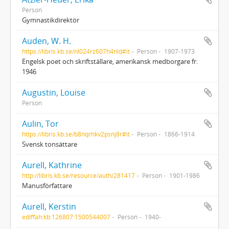
Person
Gymnastikdirektör
Auden, W. H.
https://libris.kb.se/nl024rz607h4nld#it
Person
1907-1973
Engelsk poet och skriftställare, amerikansk medborgare fr.
1946
Augustin, Louise
Person
Aulin, Tor
https://libris.kb.se/b8nqrhkv2psnj8r#it
Person
1866-1914
Svensk tonsättare
Aurell, Kathrine
http://libris.kb.se/resource/auth/281417
Person
1901-1986
Manusförfattare
Aurell, Kerstin
ediffah:kb:126807:1500544007
Person
1940-