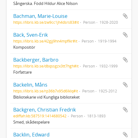
Sångerska. Född Hildur Alice Nilson
Bachman, Marie-Louise
https://libris.kb.se/zw9cc1jh4dsrs83#it
Person
1928-2020
Bäck, Sven-Erik
https://libris.kb.se/42gjj9hn4mpflkr#it
Person
1919-1994
Kompositör
Backberger, Barbro
https://libris.kb.se/dbqssgzx3tt7hgh#it
Person
1932-1999
Författare
Backelin, Måns
https://libris.kb.se/rp36b7x95d6lklq#it
Person
1925-2012
Bibliotekarie vid Kungliga biblioteket
Bäckgren, Christian Fredrik
ediffah:kb:587519:1414680542
Person
1813-1893
Smed, skådespelare
Bäcklin, Edward