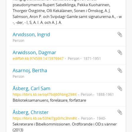
pseudonymerna Rupert Sabelklinga, Pekka Kuoharinen,
Thorgeir Östgöthe, Olli Kekäläinen, Sonen i Örnskog, A. J.
Salmson, Aron P. och Svipdagr Gamle samt signaturerna A., - w
-, -der, - I, S, A. I. A. och A. J. A.
Arvidsson, Ingrid
Person
Arwidsson, Dagmar
ediffah:kb:974589:1415976947
Person
1871-1951
Asarnoj, Bertha
Person
Åsberg, Carl Sam
https://libris.kb.se/sq47bdjb0hbng29#it
Person
1888-1961
Biblioteksamanuens, föreläsare, författare
Åsberg, Christer
https://libris.kb.se/53hkl7gp0rhc3hm#it
Person
1940-
Sekreterare i Bibelkommissionen. Ordförande i OD:s vänner
(2013)