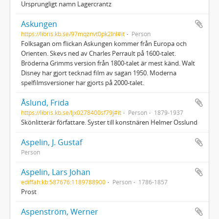
Ursprungligt namn Lagercrantz
Askungen
https://libris.kb.se/97mqznvt0pk2lnl#it
Person
Folksagan om flickan Askungen kommer från Europa och
Orienten. Skevs ned av Charles Perrault på 1600-talet.
Bröderna Grimms version från 1800-talet är mest känd. Walt
Disney har gjort tecknad film av sagan 1950. Moderna
spelfilmsversioner har gjorts på 2000-talet.
Åslund, Frida
https://libris.kb.se/ljx0278400sf79j#it
Person
1879-1937
Skönlitterär författare. Syster till konstnären Helmer Osslund
Aspelin, J. Gustaf
Person
Aspelin, Lars Johan
ediffah:kb:587676:1189788900
Person
1786-1857
Prost
Aspenström, Werner