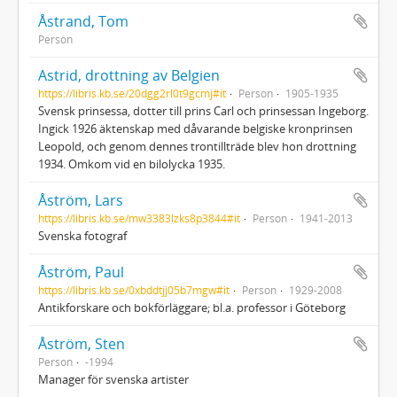
Åstrand, Tom
Person
Astrid, drottning av Belgien
https://libris.kb.se/20dgg2rl0t9gcmj#it
Person
1905-1935
Svensk prinsessa, dotter till prins Carl och prinsessan Ingeborg.
Ingick 1926 äktenskap med dåvarande belgiske kronprinsen
Leopold, och genom dennes trontillträde blev hon drottning
1934. Omkom vid en bilolycka 1935.
Åström, Lars
https://libris.kb.se/mw3383lzks8p3844#it
Person
1941-2013
Svenska fotograf
Åström, Paul
https://libris.kb.se/0xbddtjj05b7mgw#it
Person
1929-2008
Antikforskare och bokförläggare; bl.a. professor i Göteborg
Åström, Sten
Person
-1994
Manager för svenska artister