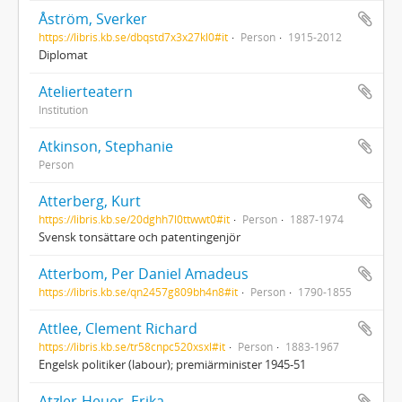
Åström, Sverker
https://libris.kb.se/dbqstd7x3x27kl0#it
Person
1915-2012
Diplomat
Atelierteatern
Institution
Atkinson, Stephanie
Person
Atterberg, Kurt
https://libris.kb.se/20dghh7l0ttwwt0#it
Person
1887-1974
Svensk tonsättare och patentingenjör
Atterbom, Per Daniel Amadeus
https://libris.kb.se/qn2457g809bh4n8#it
Person
1790-1855
Attlee, Clement Richard
https://libris.kb.se/tr58cnpc520xsxl#it
Person
1883-1967
Engelsk politiker (labour); premiärminister 1945-51
Atzler-Heuer, Erika