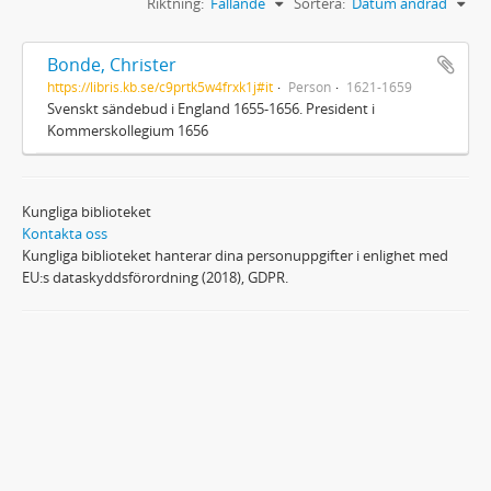
Riktning:
Fallande
Sortera:
Datum ändrad
Bonde, Christer
https://libris.kb.se/c9prtk5w4frxk1j#it
Person
1621-1659
Svenskt sändebud i England 1655-1656. President i
Kommerskollegium 1656
Kungliga biblioteket
Kontakta oss
Kungliga biblioteket hanterar dina personuppgifter i enlighet med
EU:s dataskyddsförordning (2018), GDPR.