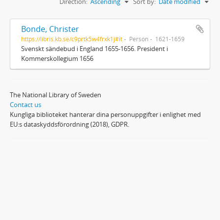
Direction:
Ascending
Sort by:
Date modified
Bonde, Christer
https://libris.kb.se/c9prtk5w4frxk1j#it
Person
1621-1659
Svenskt sändebud i England 1655-1656. President i
Kommerskollegium 1656
The National Library of Sweden
Contact us
Kungliga biblioteket hanterar dina personuppgifter i enlighet med
EU:s dataskyddsförordning (2018), GDPR.