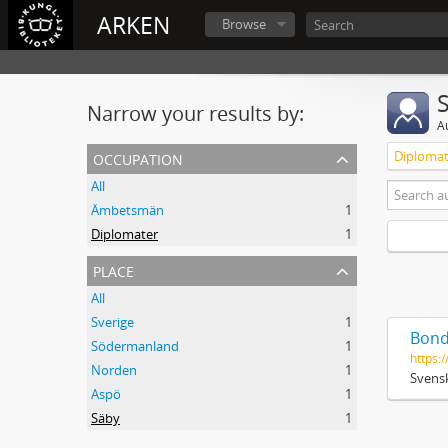
ARKEN
Browse
Narrow your results by:
A
occupation
Diplomat
All
Ämbetsmän
1
Diplomater
1
place
All
Sverige
1
Bond
Södermanland
1
https:/
Norden
1
Svensk
Aspö
1
Säby
1