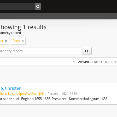
Showing 1 results
uthority record
er
Säby
Advanced search option
e, Christer
/libris.kb.se/c9prtk5w4frxk1j#it
Person
1621-1659
t sändebud i England 1655-1656. President i Kommerskollegium 1656