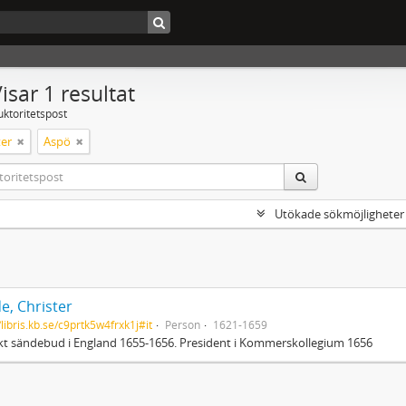
isar 1 resultat
uktoritetspost
er
Aspö
Utökade sökmöjligheter
e, Christer
/libris.kb.se/c9prtk5w4frxk1j#it
Person
1621-1659
t sändebud i England 1655-1656. President i Kommerskollegium 1656