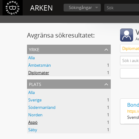
ARKEN
Sökingångar
V
Avgränsa sökresultatet:
A
yrke
Diplomat
Alla
Ämbetsmän
1
Diplomater
1
plats
Alla
Sverige
1
Bond
Södermanland
1
https:/
Norden
1
Svensk
Aspö
1
Säby
1