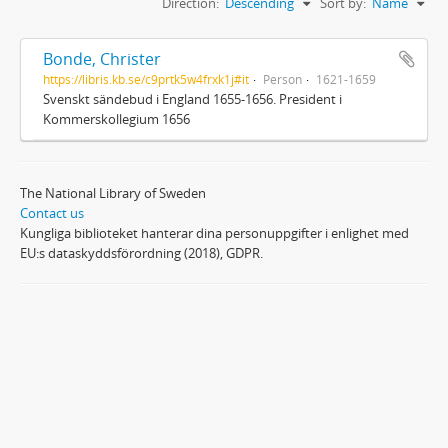
Direction:
Descending
Sort by:
Name
Bonde, Christer
https://libris.kb.se/c9prtk5w4frxk1j#it
Person
1621-1659
Svenskt sändebud i England 1655-1656. President i
Kommerskollegium 1656
The National Library of Sweden
Contact us
Kungliga biblioteket hanterar dina personuppgifter i enlighet med
EU:s dataskyddsförordning (2018), GDPR.